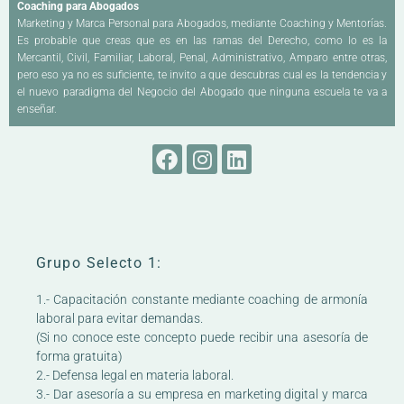
Coaching para Abogados
Marketing y Marca Personal para Abogados, mediante Coaching y Mentorías.
Es probable que creas que es en las ramas del Derecho, como lo es la
Mercantil, Civil, Familiar, Laboral, Penal, Administrativo, Amparo entre otras,
pero eso ya no es suficiente, te invito a que descubras cual es la tendencia y
el nuevo paradigma del Negocio del Abogado que ninguna escuela te va a
enseñar.
Grupo Selecto 1:
1.- Capacitación constante mediante coaching de armonía
laboral para evitar demandas.
(Si no conoce este concepto puede recibir una asesoría de
forma gratuita)
2.- Defensa legal en materia laboral.
3.- Dar asesoría a su empresa en marketing digital y marca