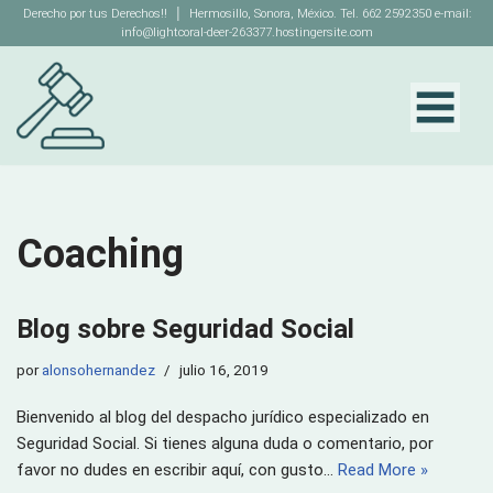
Derecho por tus Derechos!! │ Hermosillo, Sonora, México. Tel. 662 2592350 e-mail:
info@lightcoral-deer-263377.hostingersite.com
Saltar
al
contenido
Coaching
Blog sobre Seguridad Social
por
alonsohernandez
julio 16, 2019
Bienvenido al blog del despacho jurídico especializado en
Seguridad Social. Si tienes alguna duda o comentario, por
favor no dudes en escribir aquí, con gusto…
Read More »