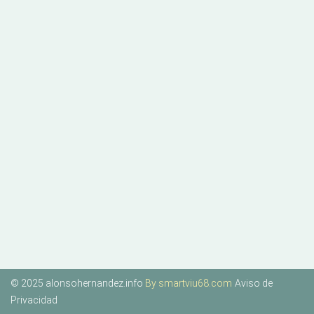
© 2025 alonsohernandez.info
By smartviu68.com
Aviso de
Privacidad