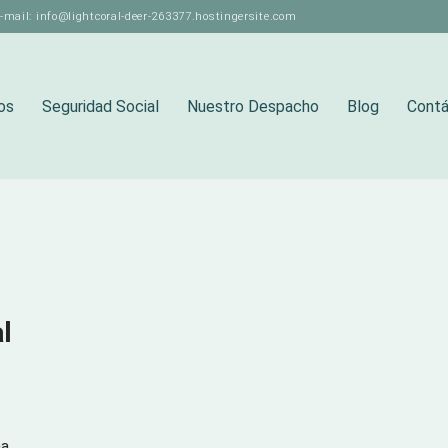
-mail: info@lightcoral-deer-263377.hostingersite.com
os
Seguridad Social
Nuestro Despacho
Blog
Cont
l
na