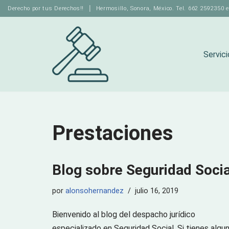
Derecho por tus Derechos!! │ Hermosillo, Sonora, México. Tel. 662 2592350 e
Saltar
al
Servici
contenido
Prestaciones
Blog sobre Seguridad Socia
por
alonsohernandez
julio 16, 2019
Bienvenido al blog del despacho jurídico
especializado en Seguridad Social. Si tienes algu